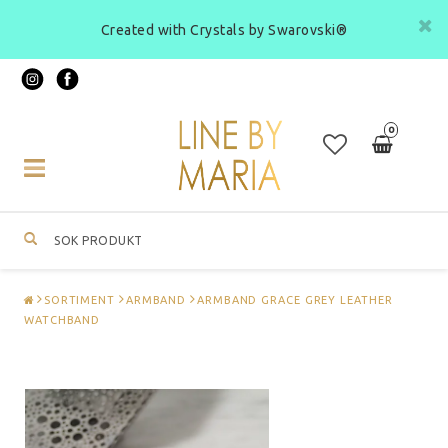
Created with Crystals by Swarovski®
0
Toggle
navigation
SORTIMENT
ARMBAND
ARMBAND GRACE GREY LEATHER
WATCHBAND