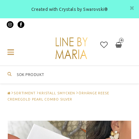
Created with Crystals by Swarovski®
0
Toggle
navigation
SORTIMENT
KRISTALL SMYCKEN
ÖRHÄNGE REESE
CREMEGOLD PEARL COMBO SILVER